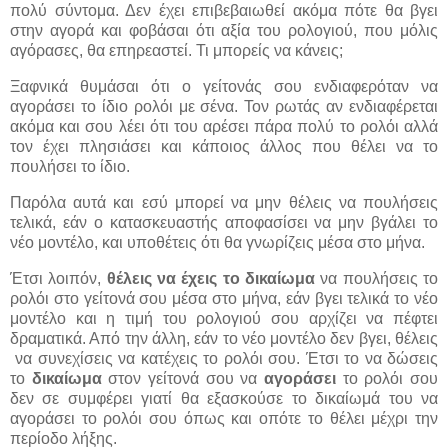
πολύ σύντομα. Δεν έχει επιβεβαιωθεί ακόμα πότε θα βγει
στην αγορά και φοβάσαι ότι αξία του ρολογιού, που μόλις
αγόρασες, θα επηρεαστεί. Τι μπορείς να κάνεις;
Ξαφνικά θυμάσαι ότι ο γείτονάς σου ενδιαφερόταν να
αγοράσει το ίδιο ρολόι με σένα. Τον ρωτάς αν ενδιαφέρεται
ακόμα και σου λέει ότι του αρέσει πάρα πολύ το ρολόι αλλά
τον έχει πλησιάσει και κάποιος άλλος που θέλει να το
πουλήσει το ίδιο.
Παρόλα αυτά και εσύ μπορεί να μην θέλεις να πουλήσεις
τελικά, εάν ο κατασκευαστής αποφασίσει να μην βγάλει το
νέο μοντέλο, και υποθέτεις ότι θα γνωρίζεις μέσα στο μήνα.
Έτσι λοιπόν,
θέλεις να έχεις το δικαίωμα
να πουλήσεις το
ρολόι στο γείτονά σου μέσα στο μήνα, εάν βγει τελικά το νέο
μοντέλο και η τιμή του ρολογιού σου αρχίζει να πέφτει
δραματικά. Από την άλλη, εάν το νέο μοντέλο δεν βγει, θέλεις
να συνεχίσεις να κατέχεις το ρολόι σου. Έτσι το να δώσεις
το
δικαίωμα
στον γείτονά σου να
αγοράσει
το ρολόι σου
δεν σε συμφέρει γιατί θα εξασκούσε το δικαίωμά του να
αγοράσει το ρολόι σου όπως και οπότε το θέλει μέχρι την
περίοδο λήξης.