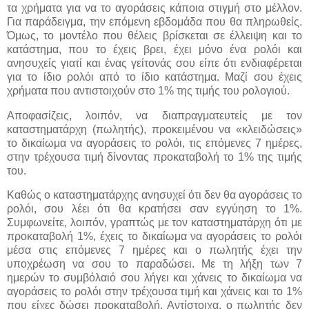
τα χρήματα για να το αγοράσεις κάποια στιγμή στο μέλλον.
Για παράδειγμα, την επόμενη εβδομάδα που θα πληρωθείς.
Όμως, το μοντέλο που θέλεις βρίσκεται σε έλλειψη και το
κατάστημα, που το έχεις βρει, έχει μόνο ένα ρολόι και
ανησυχείς γιατί και ένας γείτονάς σου είπε ότι ενδιαφέρεται
για το ίδιο ρολόι από το ίδιο κατάστημα. Μαζί σου έχεις
χρήματα που αντιστοιχούν στο 1% της τιμής του ρολογιού.
Αποφασίζεις, λοιπόν, να διαπραγματευτείς με τον
καταστηματάρχη (πωλητής), προκειμένου να «κλειδώσεις»
το δικαίωμα να αγοράσεις το ρολόι, τις επόμενες 7 ημέρες,
στην τρέχουσα τιμή δίνοντας προκαταβολή το 1% της τιμής
του.
Καθώς ο καταστηματάρχης ανησυχεί ότι δεν θα αγοράσεις το
ρολόι, σου λέει ότι θα κρατήσει σαν εγγύηση το 1%.
Συμφωνείτε, λοιπόν, γραπτώς με τον καταστηματάρχη ότι με
προκαταβολή 1%, έχεις το δικαίωμα να αγοράσεις το ρολόι
μέσα στις επόμενες 7 ημέρες και ο πωλητής έχει την
υποχρέωση να σου το παραδώσει. Με τη λήξη των 7
ημερών το συμβόλαιό σου λήγει και χάνεις το δικαίωμα να
αγοράσεις το ρολόι στην τρέχουσα τιμή και χάνεις και το 1%
που είχες δώσει προκαταβολή. Αντίστοιχα, ο πωλητής δεν